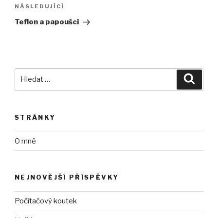
NÁSLEDUJÍCÍ
Následující
příspěvek
Teflon a papoušci
Hledat:
Hledán
STRÁNKY
O mně
NEJNOVĚJŠÍ PŘÍSPĚVKY
Počítačový koutek