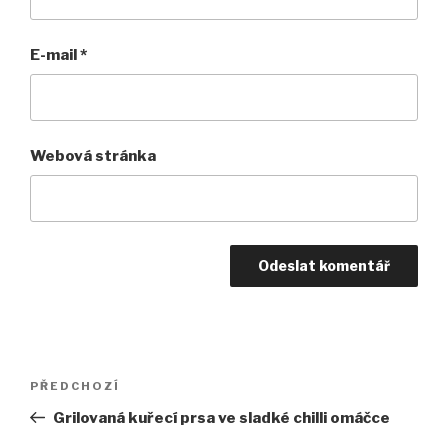
E-mail
*
Webová stránka
Navigace
PŘEDCHOZÍ
Předchozí
pro
příspěvek
Grilovaná kuřecí prsa ve sladké chilli omáčce
příspěvek