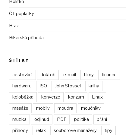
Holítko
ČT poplatky
Hráz
Bikerská příhoda
ŠTÍTKY
cestování
doktoři
e-mail
filmy
finance
hardware
ISO
John Stossel
knihy
koloběžka
konverze
konzum
Linux
masáže
mobily
moudra
moučníky
muzika
odjinud
PDF
politika
přání
příhody
relax
souborové manažery
tipy