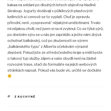
kakaa na snídani po dlouhých letech objevil na hladině
škraloup. Jogurty dodávají v půlkilových plastových
kelímcích a i cenově se to vyplatí. Chuť je opravdu
přírodní, není „vyspravená“ nějakými umělotinami. Trvalo
mi nějakou chvíli, než jsem si na ní zvyknul. Co se týká sýrů,
po dnešním sýru se u nás jen zaprášilo a ješte nám zbývá
ochutnat balkánský, což po zkušenosti se sýrem
„balkánského typu“ z Alberta očekávám výrazné
zlepšení. Pokud jste ze středočeského kraje a měli byste
o takový typ služby zájem a vaše obydlí není na žádné
rozvozné trase, stačí do formuláře na jejich webových
stránkách napsat. Pokud vás bude víc, určitě se dočkáte
ŠTÍTKY
Z KUCHYNĚ