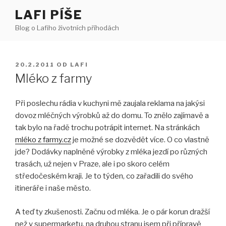
Přejít
LAFI PÍŠE
k
Blog o Lafiho životních příhodách
obsahu
webu
PUBLIKOVÁNO
20.2.2011
OD
LAFI
Mléko z farmy
Při poslechu rádia v kuchyni mě zaujala reklama na jakýsi
dovoz mléčných výrobků až do domu. To znělo zajímavě a
tak bylo na řadě trochu potrápit internet. Na stránkách
mléko z farmy.cz
je možné se dozvědět více. O co vlastně
jde? Dodávky naplněné výrobky z mléka jezdí po různých
trasách, už nejen v Praze, ale i po skoro celém
středočeském kraji. Je to týden, co zařadili do svého
itineráře i naše město.
A teď ty zkušenosti. Začnu od mléka. Je o pár korun dražší
než v supermarketu, na druhou stranu jsem při přípravě